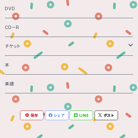
DVD
CDーR
チケット
Gasparo -時の砂 - 2018@神戸
本
楽譜
保存
シェア
LINE
ポスト