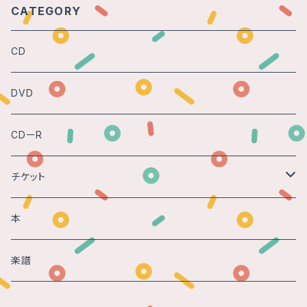
CATEGORY
CD
DVD
CDーR
チケット
Gasparo -時の砂 - 2018@神戸
本
楽譜