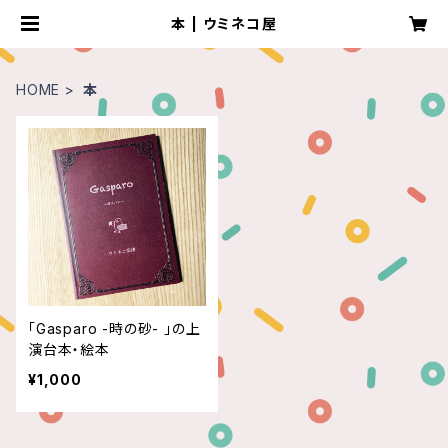
本 | ウミネコ屋
HOME
本
「Gasparo -時の砂- 」の上
演台本・絵本
¥1,000