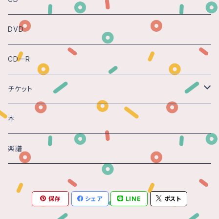
DVD
CDーR
チケット
Gasparo -時の砂 - 2018@神戸
本
楽譜
保存
シェア
LINE
ポスト