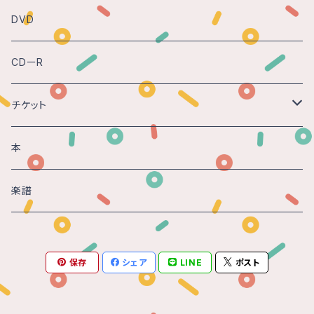
DVD
CDーR
チケット
Gasparo -時の砂 - 2018@神戸
本
楽譜
保存
シェア
LINE
ポスト