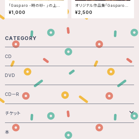
「Gasparo -時の砂- 」の上演
オリジナル作品集「Gasparo」
台本・絵本
（ガスパロ）
¥1,000
¥2,500
CATEGORY
CD
DVD
CDーR
チケット
Gasparo -時の砂 - 2018@神戸
本