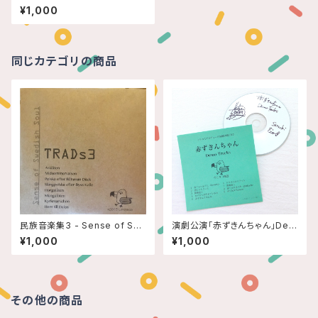
oma -
¥1,000
同じカテゴリの商品
民族音楽集3 - Sense of Sw
演劇公演「赤ずきんちゃん」Dem
edish Soul -
o Tracks
¥1,000
¥1,000
その他の商品