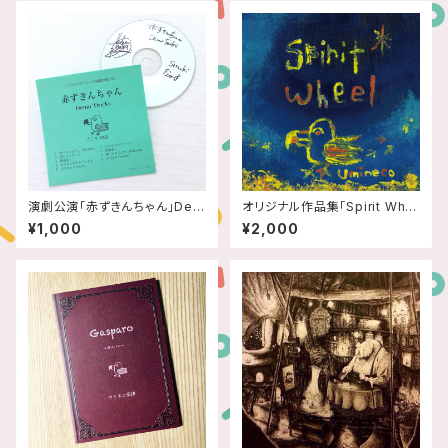
演劇公演「赤ずきんちゃん」Dem
オリジナル作品集「Spirit Whe
o Tracks
el」
¥1,000
¥2,000